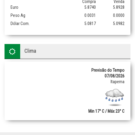
Compra
Venda
Euro
5.8740
5.8928
Peso Ag
0.0031
0.0000
Dólar Com.
5.0817
5.0982
Clima
Previsão do Tempo
07/08/2026
Itapema
Min 17° C / Máx 23° C