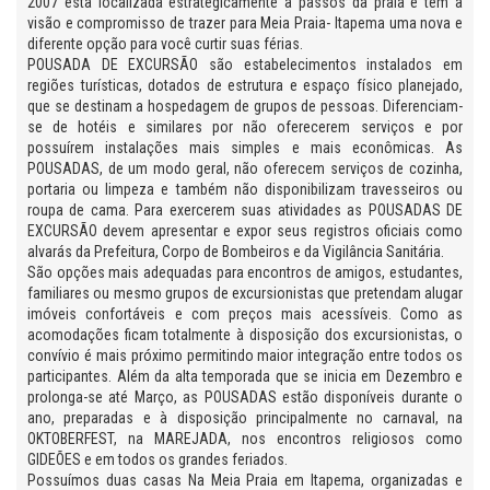
2007 esta localizada estrategicamente a passos da praia e tem a
visão e compromisso de trazer para Meia Praia- Itapema uma nova e
diferente opção para você curtir suas férias.
POUSADA DE EXCURSÃO são estabelecimentos instalados em
regiões turísticas, dotados de estrutura e espaço físico planejado,
que se destinam a hospedagem de grupos de pessoas. Diferenciam-
se de hotéis e similares por não oferecerem serviços e por
possuírem instalações mais simples e mais econômicas. As
POUSADAS, de um modo geral, não oferecem serviços de cozinha,
portaria ou limpeza e também não disponibilizam travesseiros ou
roupa de cama. Para exercerem suas atividades as POUSADAS DE
EXCURSÃO devem apresentar e expor seus registros oficiais como
alvarás da Prefeitura, Corpo de Bombeiros e da Vigilância Sanitária.
São opções mais adequadas para encontros de amigos, estudantes,
familiares ou mesmo grupos de excursionistas que pretendam alugar
imóveis confortáveis e com preços mais acessíveis. Como as
acomodações ficam totalmente à disposição dos excursionistas, o
convívio é mais próximo permitindo maior integração entre todos os
participantes. Além da alta temporada que se inicia em Dezembro e
prolonga-se até Março, as POUSADAS estão disponíveis durante o
ano, preparadas e à disposição principalmente no carnaval, na
OKTOBERFEST, na MAREJADA, nos encontros religiosos como
GIDEÕES e em todos os grandes feriados.
Possuímos duas casas Na Meia Praia em Itapema, organizadas e