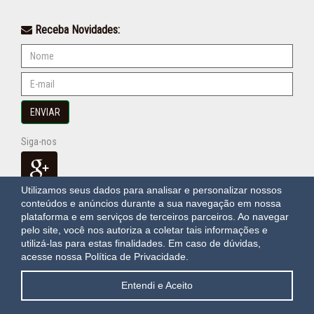
Receba Novidades:
ENVIAR
Siga-nos
Utilizamos seus dados para analisar e personalizar nossos
conteúdos e anúncios durante a sua navegação em nossa
plataforma e em serviços de terceiros parceiros. Ao navegar
OAWEB
sistemas e sites para imobiliárias em Itapema
pelo site, você nos autoriza a coletar tais informações e
utilizá-las para estas finalidades.
Em caso de dúvidas,
acesse nossa Política de Privacidade.
Entendi e Aceito